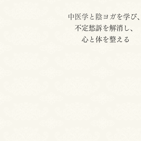
中医学と陰ヨガ
を学び
不定愁訴を解消し、
心と体を整える