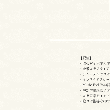
【資格】
・聖心女子大学大学
・全米ヨガアライアン
・アシュタンガヨガ
・インサイドフロー
・Music Feel Yo
・解剖学講座修了(2
・ヨガ哲学をインドの
・陰ヨガ指導者(サ