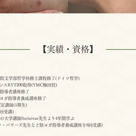
【実績・資格】
院文学部哲学科修士課程修了(ドイツ哲学)
スRYT200取得(YMC梅田校)
指導者講座修了
ヨガ指導者養成講座修了
ga認定講師(1期生)
回受講)
大学講師Surinivas先生より4年間学ぶ
ラ・パワーズ先生など陰ヨガ指導者養成講座を8回受講)